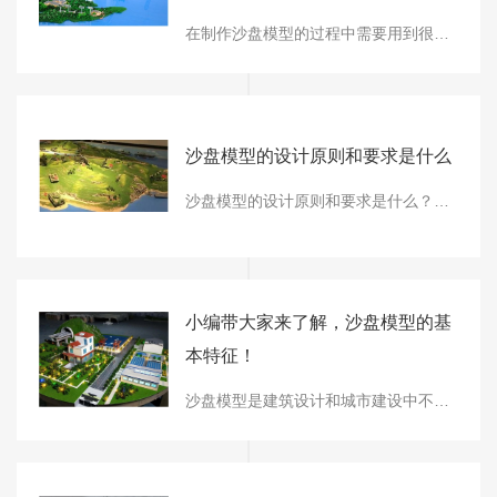
在制作沙盘模型的过程中需要用到很多工具。基本工具包括测绘工具、切割工具、研磨和校正工具、辅助工具等。如果使用不当，其中一些工具可能会带来一些危险。为了使沙盘模型 ，以下编辑器将解释制作模型时使用某些工具的注意事项。我希望每个人都能在 区域操作各种工具。接下来西安沙盘模型盛维模型来给大家介绍一下制作沙盘模型时使用工具的注
沙盘模型的设计原则和要求是什么
沙盘模型的设计原则和要求是什么？西安沙盘模型盛维模型接下来就来跟大家讲一下沙盘模型的设计原则：1.灵活把握原则我们需要设计每个沙盘模型的比例，选择合适的颜色做好配色工作，从而使整体看起来更加互补。2、环境景观写意原则根据整个沙盘景观，整体选择什么样的色彩主题搭配，树种主要给人一种写意的感觉；花草的颜色给人们带来了更多的
小编带大家来了解，沙盘模型的基
本特征！
沙盘模型是建筑设计和城市建设中不可缺少的一个审查项目，它以其独特的形象展示了设计的空间效果。沙盘模型广泛应用于国内外建筑、城市规划、展览等多个部门。沙盘模型已经成为一门独立的学科。那么，沙盘模型的基本特征是什么？ ，小编正在和大家讨论沙盘模型的基本特征。沙盘模型在建筑性能设计中起着非常重要的作用。它有助于设计创作的深思